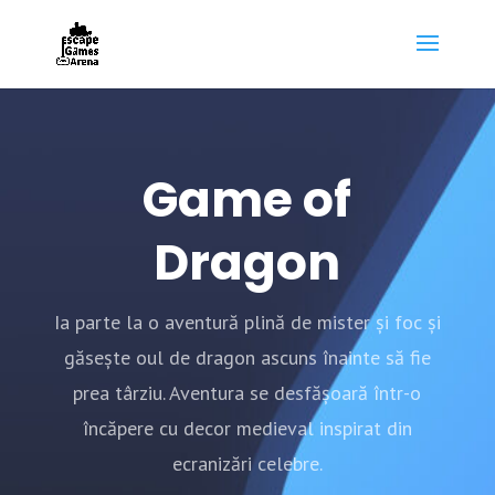
Game of
Dragon
Ia parte la o aventură plină de mister și foc și
găsește oul de dragon ascuns înainte să fie
prea târziu. Aventura se desfășoară într-o
încăpere cu decor medieval inspirat din
ecranizări celebre.