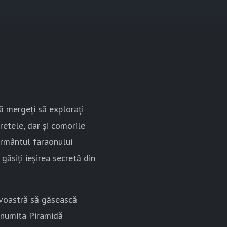
să mergeți să explorați
retele, dar și comorile
mormântul faraonului
găsiți ieșirea secretă din
 voastră să găsească
 numita Piramidă