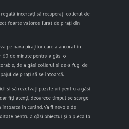
a regală încercați să recuperați colierul de
ect foarte valoros furat de pirați din
va pe nava piraților care a ancorat în
ar 60 de minute pentru a găsi o
rabie, de a găsi colierul și de-a fugi de
pajul de pirați să se întoarcă.
cii și să rezolvați puzzle-uri pentru a găsi
dar fiți atenți, deoarece timpul se scurge
a întoarce în curând. Va fi nevoie de
iditate pentru a găsi obiectul și a pleca la