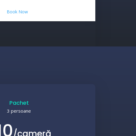
Book Now
Pachet
3 persoane
10
/
cameră