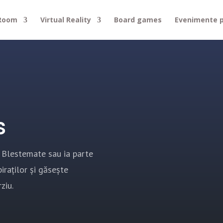
 Room
Virtual Reality
Board games
Evenimente p
s
 Blestemate sau ia parte
iraților și găsește
ziu.